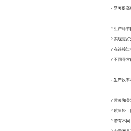
- 显著提
? 生产环
? 实现更
? 在连接
? 不同寻
- 生产效
? 紧凑和
? 质量轻
? 带有不