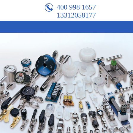
400 998 1657
13312058177