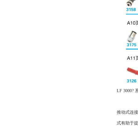
LF 30
推动式连
式有助于