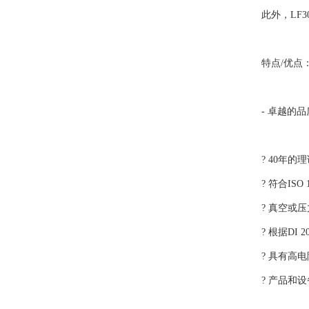
此外，LF
特点/优点
- 卓越的品
? 40年的
? 符合ISO 
? 真空或
? 根据DI 
? 具有高
? 产品和