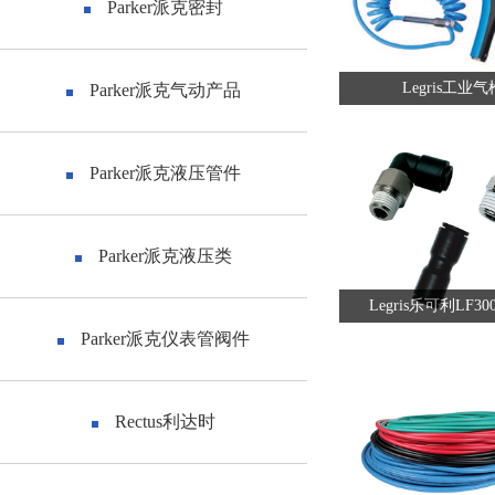
Parker派克密封
Legris工业气
Parker派克气动产品
Parker派克液压管件
Parker派克液压类
Legris乐可利LF3
Parker派克仪表管阀件
Rectus利达时