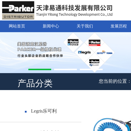
网站首页
新闻中心
关于我们
发展历程
产品分类
您当前的位置
Legris乐可利